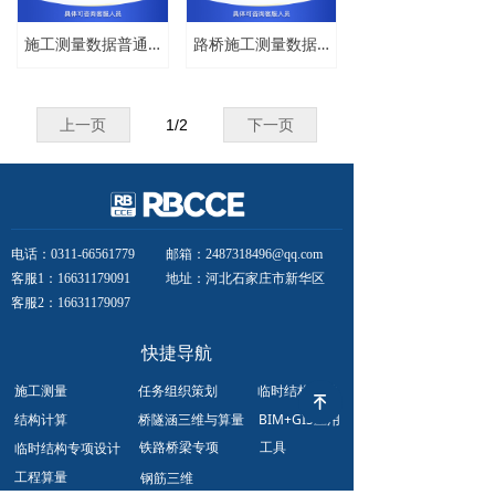
施工测量数据普通版
路桥施工测量数据处理高级版
上一页
1
/
2
下一页
电话：0311-66561779
邮箱：2487318496@qq.com
客服1：16631179091
地址：河北石家庄市新华区
客服2：16631179097
快捷导航
施工测量
任务组织策划
临时结构三维
녠
结构计算
桥隧涵三维与算量
BIM+GIS应用
铁路桥梁专项
工具
临时结构专项设计
工程算量
钢筋三维