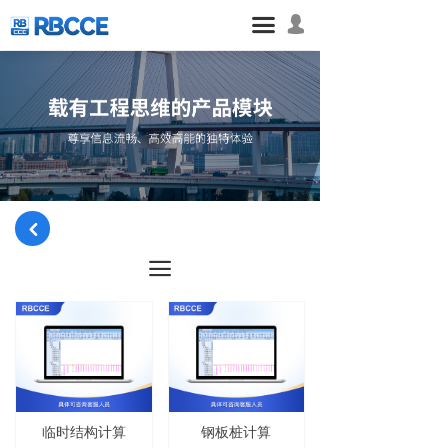
넙
끀
낒
끀
临时结构计算
钢板桩计算