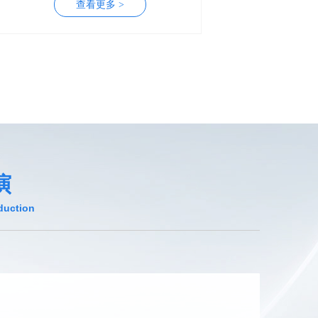
演
duction