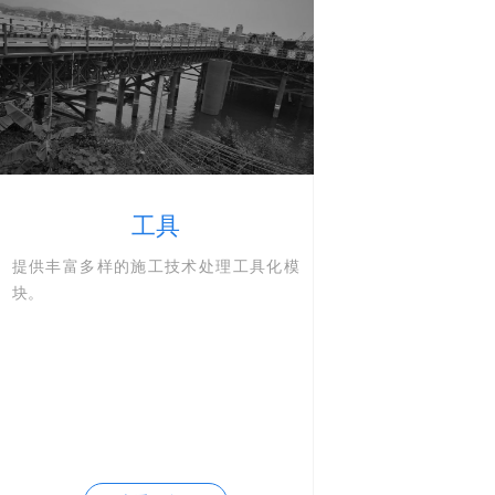
理工具化模
用载有工
路桥施工